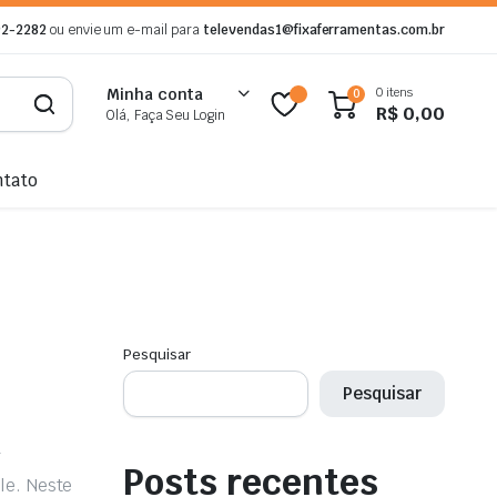
92-2282
ou envie um e-mail para
televendas1@fixaferramentas.com.br
0 itens
Minha conta
0
R$
0,00
Olá, Faça Seu Login
ntato
Pesquisar
Pesquisar
r
Posts recentes
le. Neste