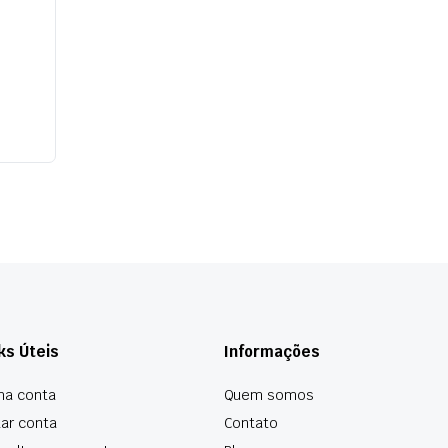
como descritos em nossa
política de privacidade
.
Criar conta
ks Úteis
Informações
ha conta
Quem somos
tar conta
Contato