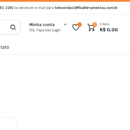
892-2282
ou envie um e-mail para
televendas1@fixaferramentas.com.br
0 itens
Minha conta
0
R$
0,00
Olá, Faça Seu Login
tato