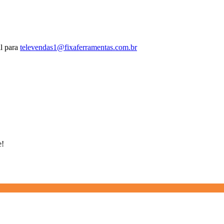
l para
televendas1@fixaferramentas.com.br
e!