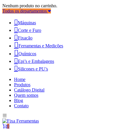
Nenhum produto no carrinho.
Todos os departamentos
Máquinas
Corte e Furo
Fixação
Ferramentas e Medições
Químicos
Epi’s e Embalagens
Silicones e PU’s
Home
Produtos
Catálogo Digital
Quem somos
Blog
Contato
0