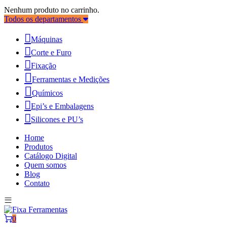
Nenhum produto no carrinho.
Todos os departamentos
Máquinas
Corte e Furo
Fixação
Ferramentas e Medições
Químicos
Epi’s e Embalagens
Silicones e PU’s
Home
Produtos
Catálogo Digital
Quem somos
Blog
Contato
0