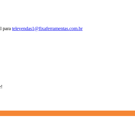
l para
televendas1@fixaferramentas.com.br
e!