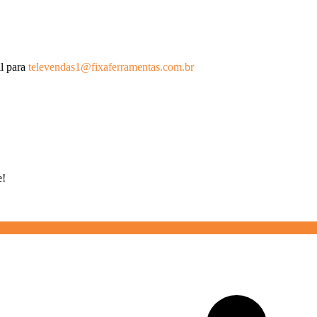
l para
televendas1@fixaferramentas.com.br
e!