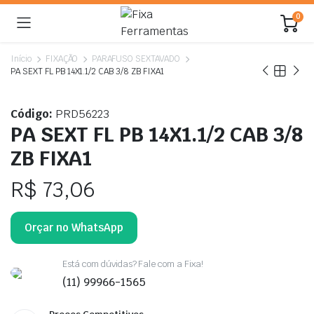
0
Início
FIXAÇÃO
PARAFUSO SEXTAVADO
PA SEXT FL PB 14X1.1/2 CAB 3/8 ZB FIXA1
Código:
PRD56223
PA SEXT FL PB 14X1.1/2 CAB 3/8
ZB FIXA1
R$
73,06
Orçar no WhatsApp
Está com dúvidas? Fale com a Fixa!
(11) 99966-1565