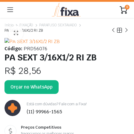
0
Início
FIXAÇÃO
PARAFUSO SEXTAVADO
PA SEXT 3/16X1/2 RI ZB
Código:
PRD56076
PA SEXT 3/16X1/2 RI ZB
R$
28,56
Orçar no WhatsApp
Está com dúvidas? Fale com a Fixa!
(11) 99966-1565
Preços Competitivos
Negociamos os melhores preços.