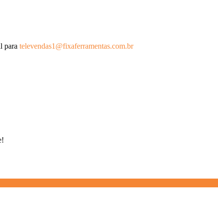
l para
televendas1@fixaferramentas.com.br
e!