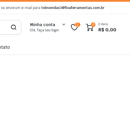
2
ou envie um e-mail para
televendas1@fixaferramentas.com.br
0 itens
Minha conta
0
R$
0,00
Olá, faça seu login
ntato