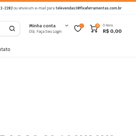
92-2282
ou envie um e-mail para
televendas1@fixaferramentas.com.br
0 itens
Minha conta
0
R$
0,00
Olá, Faça Seu Login
ntato