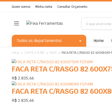
Quem somos
Minha conta
Consultar Orçamento
Todos os departamentos
Home
Início
CORTE E FURO
FACA
FACA RETA C/RASGO 82 400X80X9 
FACA RETA C/RASGO 82 600X
R$
2.835,66
FACA RETA C/RASGO 82 600X
R$
2.835,66