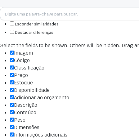
Esconder similaridades
Destacar diferenças
Select the fields to be shown. Others will be hidden. Drag a
Imagem
Código
Classificação
Preço
Estoque
Disponibilidade
Adicionar ao orçamento
Descrição
Conteúdo
Peso
Dimensões
Informações adicionais