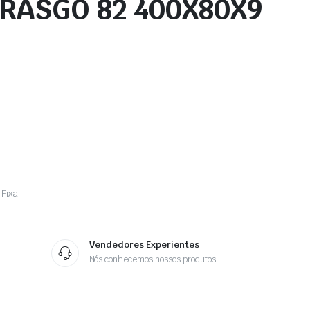
/RASGO 82 400X80X9
Fixa!
Vendedores Experientes
Nós conhecemos nossos produtos.