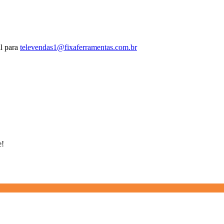
l para
televendas1@fixaferramentas.com.br
e!