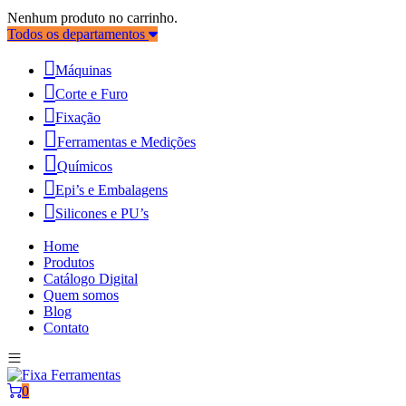
Nenhum produto no carrinho.
Todos os departamentos
Máquinas
Corte e Furo
Fixação
Ferramentas e Medições
Químicos
Epi’s e Embalagens
Silicones e PU’s
Home
Produtos
Catálogo Digital
Quem somos
Blog
Contato
0