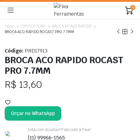
0
Início
CORTE E FURO
BROCA DE AÇO RÁPIDO
BROCA ACO RAPIDO ROCAST PRO 7.7MM
Código:
PRD17913
BROCA ACO RAPIDO ROCAST
PRO 7.7MM
R$
13,60
Orçar no WhatsApp
Está com dúvidas? Fale com a Fixa!
(11) 99966-1565